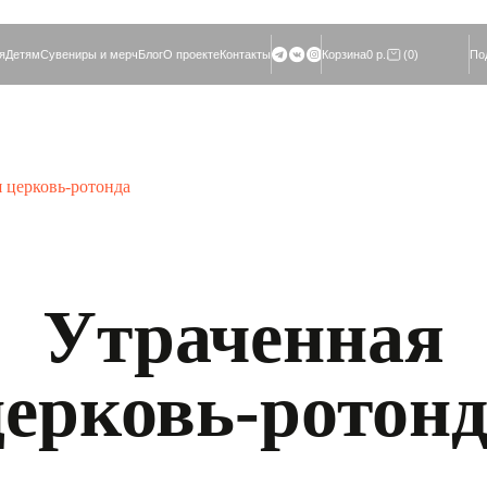
вениры и мерч
Блог
О проекте
Контакты
Корзина
0 р.
(0)
Подержать проект
 церковь-ротонда
Утраченная
ерковь-ротон