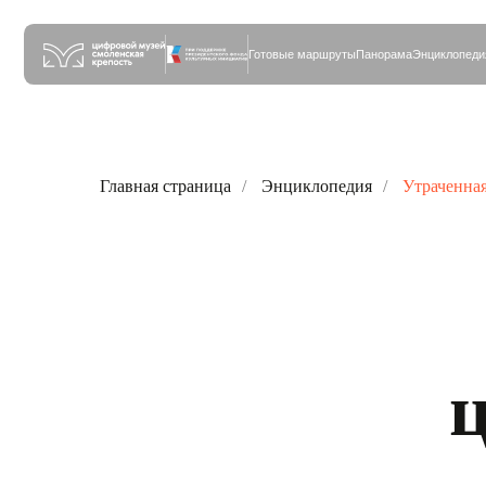
Готовые маршруты
Панорама
Энциклопедия
Детям
Су
Главная страница
/
Энциклопедия
/
Утраченная
ц