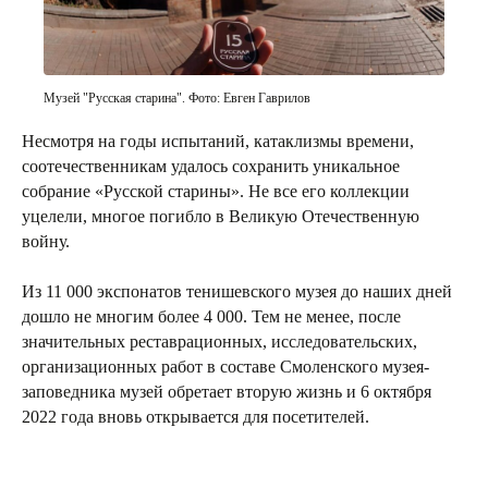
Музей "Русская старина". Фото: Евген Гаврилов
г. Смоленск, ул. Маяковского,
Несмотря на годы испытаний, катаклизмы времени,
д. 3
соотечественникам удалось сохранить уникальное
Пн-Пт 8:00—18:00
Сб-Вс 10:00—16:00
собрание «Русской старины». Не все его коллекции
Смотреть на карте
уцелели, многое погибло в Великую Отечественную
войну.
Из 11 000 экспонатов тенишевского музея до наших дней
Можете нас поддержать
дошло не многим более 4 000. Тем не менее, после
Если у вас есть желание поддержать проект,
значительных реставрационных, исследовательских,
то вы можете пожертвовать любую сумму
на его развитие
организационных работ в составе Смоленского музея-
заповедника музей обретает вторую жизнь и 6 октября
100 ₽
200 ₽
500 ₽
1000 ₽
2022 года вновь открывается для посетителей.
Своя сумма