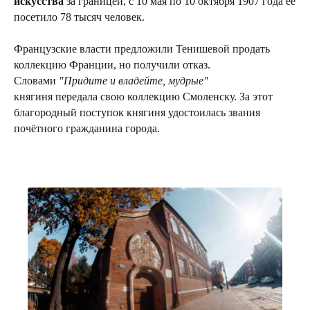
искусства
за границей, с 10 мая по 10 октября 1907 года её
посетило 78 тысяч человек.
Французские власти предложили Тенишевой продать
коллекцию Франции, но получили отказ.
Словами
"Придите и владейте, мудрые"
княгиня передала свою коллекцию Смоленску. За этот
благородный поступок княгиня удостоилась звания
почётного гражданина города.
+7 4812 54-84-48
info@crurbanism.ru