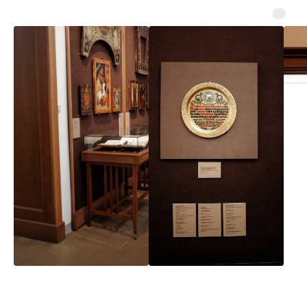
Поддержать проект
Готовые маршруты
Доставка и оплата
Панорама
Обмен и возврат
Энциклопедия
Реквизиты
Детям
Сувениры и мерч
Блог
О проекте
Контакты
© 2025 НКО «ЦРУ»
Политика обработки персональных данных
Договор оферты
Разработка сайта Валерий Ба́ран