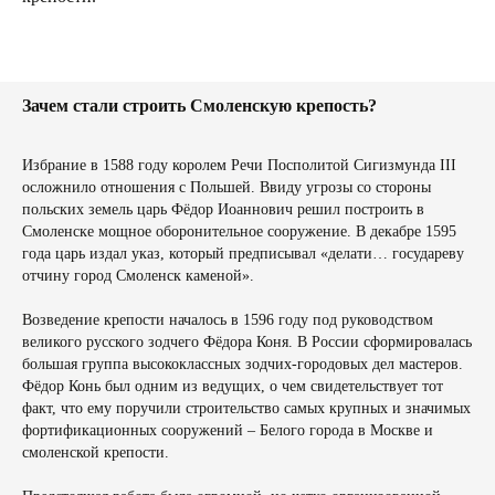
Зачем стали строить Смоленскую крепость?
Избрание в 1588 году королем Речи Посполитой Сигизмунда III
осложнило отношения с Польшей. Ввиду угрозы со стороны
польских земель царь Фёдор Иоаннович решил построить в
Смоленске мощное оборонительное сооружение. В декабре 1595
года царь издал указ, который предписывал «делати… государеву
отчину город Смоленск каменой».
Возведение крепости началось в 1596 году под руководством
великого русского зодчего Фёдора Коня. В России сформировалась
большая группа высококлассных зодчих-городовых дел мастеров.
Фёдор Конь был одним из ведущих, о чем свидетельствует тот
факт, что ему поручили строительство самых крупных и значимых
+7 4812 54-84-48
фортификационных сооружений – Белого города в Москве и
info@crurbanism.ru
смоленской крепости.