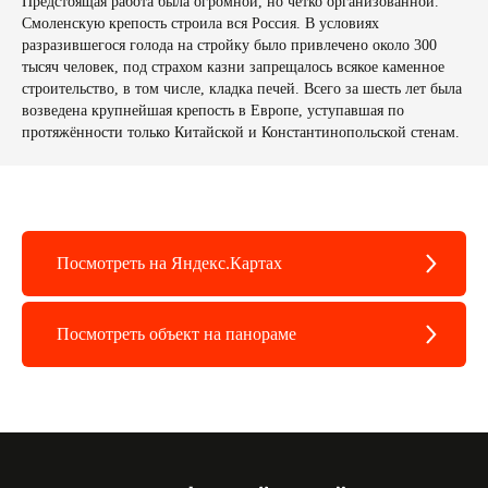
Предстоящая работа была огромной, но четко организованной.
Смоленскую крепость строила вся Россия. В условиях
разразившегося голода на стройку было привлечено около 300
тысяч человек, под страхом казни запрещалось всякое каменное
строительство, в том числе, кладка печей. Всего за шесть лет была
г. Смоленск, ул. Маяковского,
возведена крупнейшая крепость в Европе, уступавшая по
д. 3
протяжённости только Китайской и Константинопольской стенам.
Пн-Пт 8:00—18:00
Сб-Вс 10:00—16:00
Смотреть на карте
Посмотреть на Яндекс.Картах
Можете нас поддержать
Если у вас есть желание поддержать проект,
то вы можете пожертвовать любую сумму
Посмотреть объект на панораме
на его развитие
100 ₽
200 ₽
500 ₽
1000 ₽
Своя сумма