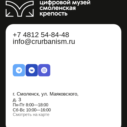
Поддержать проект
Готовые маршруты
Доставка и оплата
Панорама
Обмен и возврат
Энциклопедия
Реквизиты
Детям
Сувениры и мерч
Блог
О проекте
Контакты
© 2025 НКО «ЦРУ»
Политика обработки персональных данных
Договор оферты
Разработка сайта Валерий Ба́ран