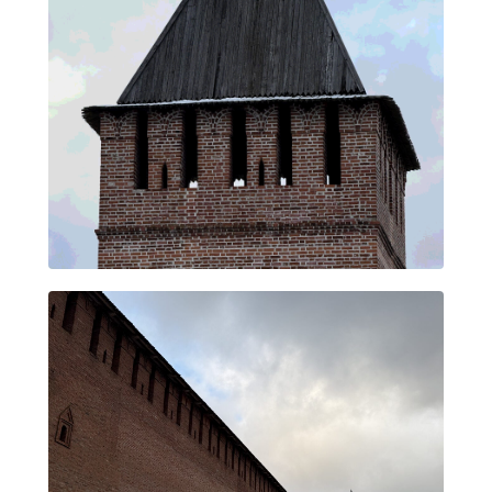
+7 4812 54-84-48
info@crurbanism.ru
г. Смоленск,
ул. Маяковского, д. 3
Пн-Пт 8:00—18:00
Сб-Вс 10:00—16:00
Смотреть на карте