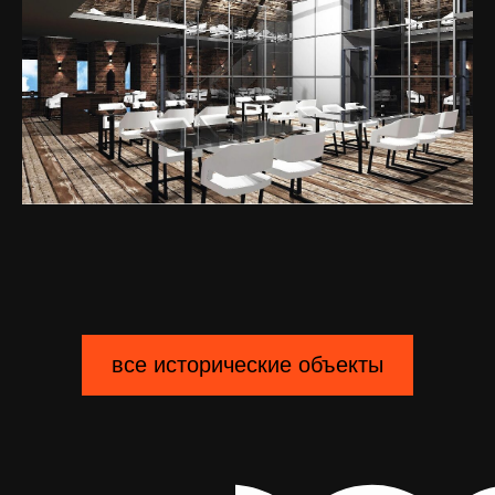
Поддержать проект
Готовые маршруты
Доставка и оплата
Панорама
Обмен и возврат
Энциклопедия
Реквизиты
Детям
Сувениры и мерч
Блог
О проекте
Контакты
все исторические объекты
© 2025 НКО «ЦРУ»
Политика обработки персональных данных
Договор оферты
Разработка сайта Валерий Ба́ран