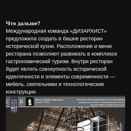
Что дальше?
Международная команда «ДИЗАРХИСТ»
г. Смоленск, ул. Маяковского,
предложила создать в башне ресторан
д. 3
Пн-Пт 8:00—18:00
исторической кухни. Расположение и меню
Сб-Вс 10:00—16:00
Смотреть на карте
ресторана позволяют развивать в комплексе
гастрономический туризм. Внутри ресторан
будет являть совокупность исторической
идентичности и элементы современности —
Можете нас поддержать
мебель, светильники и технологические
Если у вас есть желание поддержать проект,
конструкции.
то вы можете пожертвовать любую сумму
на его развитие
100 ₽
200 ₽
500 ₽
1000 ₽
Своя сумма